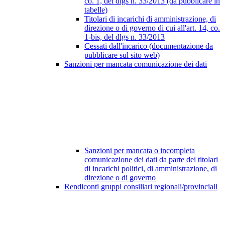
co. 1, del dlgs n. 33/2013 (da pubblicare in
tabelle)
Titolari di incarichi di amministrazione, di
direzione o di governo di cui all'art. 14, co.
1-bis, del dlgs n. 33/2013
Cessati dall'incarico (documentazione da
pubblicare sul sito web)
Sanzioni per mancata comunicazione dei dati
Sanzioni per mancata o incompleta
comunicazione dei dati da parte dei titolari
di incarichi politici, di amministrazione, di
direzione o di governo
Rendiconti gruppi consiliari regionali/provinciali