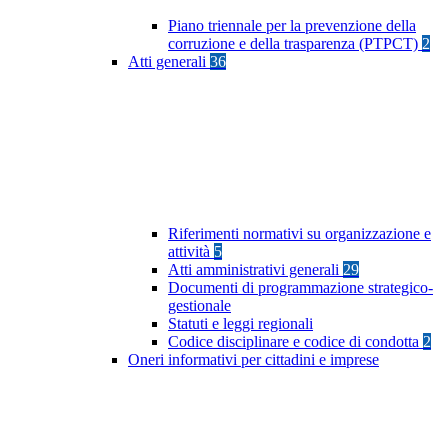
Piano triennale per la prevenzione della
corruzione e della trasparenza (PTPCT)
2
Atti generali
36
Riferimenti normativi su organizzazione e
attività
5
Atti amministrativi generali
29
Documenti di programmazione strategico-
gestionale
Statuti e leggi regionali
Codice disciplinare e codice di condotta
2
Oneri informativi per cittadini e imprese