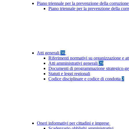
Piano triennale per la prevenzione della corruzione
Piano triennale per la prevenzione della co
Atti generali
36
Riferimenti normativi su organizzazione e at
Atti amministrativi generali
29
Documenti di programmazione strategico-ge
Statuti e leggi regionali
Codice disciplinare e codice di condotta
2
Oneri informativi per cittadini e imprese
Scadenzario obblighi amministrativi