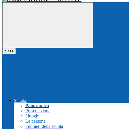
close
Scuola
Panoramica
Presentazione
I luoghi
Le persone
I numeri della scuola