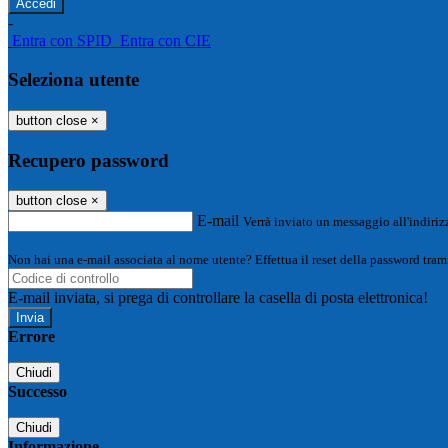
-
Entra con SPID
Entra con CIE
Seleziona utente
button close
×
Recupero password
button close
×
E-mail
Verrà inviato un messaggio all'indirizz
Non hai una e-mail associata al nome utente? Effettua il reset della password tram
E-mail inviata, si prega di controllare la casella di posta elettronica!
Errore
Chiudi
Successo
Chiudi
Informazione