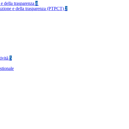
 e della trasparenza
4
rruzione e della trasparenza (PTPCT)
2
tività
5
stionale