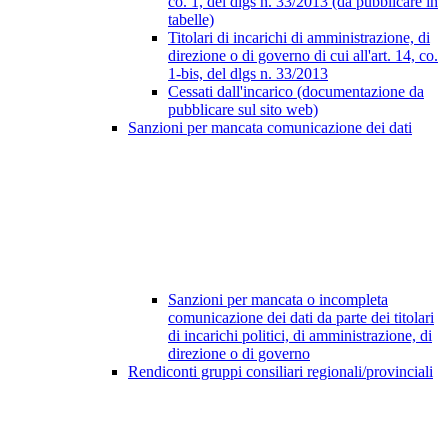
co. 1, del dlgs n. 33/2013 (da pubblicare in
tabelle)
Titolari di incarichi di amministrazione, di
direzione o di governo di cui all'art. 14, co.
1-bis, del dlgs n. 33/2013
Cessati dall'incarico (documentazione da
pubblicare sul sito web)
Sanzioni per mancata comunicazione dei dati
Sanzioni per mancata o incompleta
comunicazione dei dati da parte dei titolari
di incarichi politici, di amministrazione, di
direzione o di governo
Rendiconti gruppi consiliari regionali/provinciali