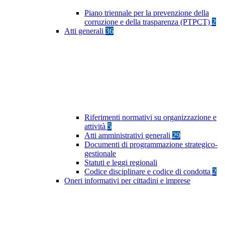
Piano triennale per la prevenzione della
corruzione e della trasparenza (PTPCT)
2
Atti generali
36
Riferimenti normativi su organizzazione e
attività
5
Atti amministrativi generali
29
Documenti di programmazione strategico-
gestionale
Statuti e leggi regionali
Codice disciplinare e codice di condotta
2
Oneri informativi per cittadini e imprese