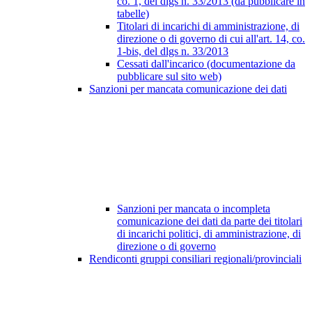
co. 1, del dlgs n. 33/2013 (da pubblicare in
tabelle)
Titolari di incarichi di amministrazione, di
direzione o di governo di cui all'art. 14, co.
1-bis, del dlgs n. 33/2013
Cessati dall'incarico (documentazione da
pubblicare sul sito web)
Sanzioni per mancata comunicazione dei dati
Sanzioni per mancata o incompleta
comunicazione dei dati da parte dei titolari
di incarichi politici, di amministrazione, di
direzione o di governo
Rendiconti gruppi consiliari regionali/provinciali