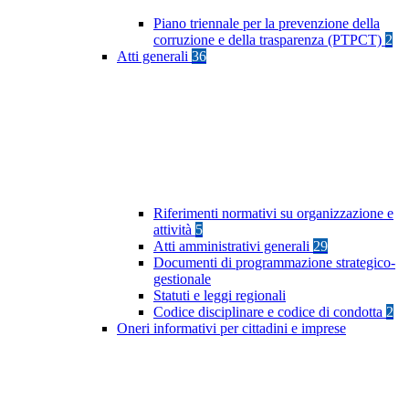
Piano triennale per la prevenzione della
corruzione e della trasparenza (PTPCT)
2
Atti generali
36
Riferimenti normativi su organizzazione e
attività
5
Atti amministrativi generali
29
Documenti di programmazione strategico-
gestionale
Statuti e leggi regionali
Codice disciplinare e codice di condotta
2
Oneri informativi per cittadini e imprese