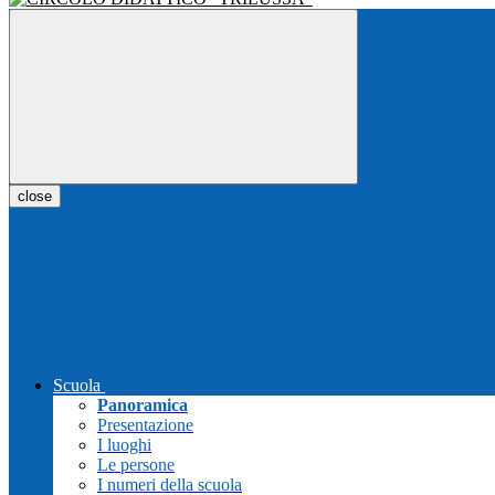
close
Scuola
Panoramica
Presentazione
I luoghi
Le persone
I numeri della scuola