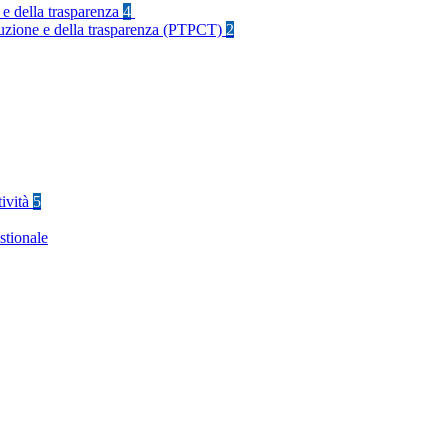
 e della trasparenza
4
rruzione e della trasparenza (PTPCT)
2
tività
5
stionale