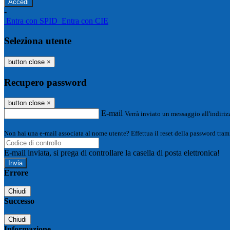
-
Entra con SPID
Entra con CIE
Seleziona utente
button close
×
Recupero password
button close
×
E-mail
Verrà inviato un messaggio all'indirizz
Non hai una e-mail associata al nome utente? Effettua il reset della password tram
E-mail inviata, si prega di controllare la casella di posta elettronica!
Errore
Chiudi
Successo
Chiudi
Informazione