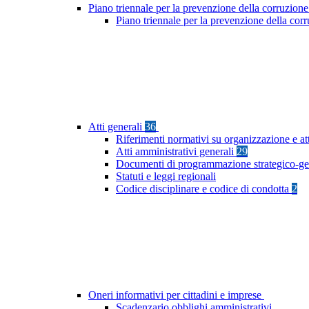
Piano triennale per la prevenzione della corruzione
Piano triennale per la prevenzione della co
Atti generali
36
Riferimenti normativi su organizzazione e at
Atti amministrativi generali
29
Documenti di programmazione strategico-ge
Statuti e leggi regionali
Codice disciplinare e codice di condotta
2
Oneri informativi per cittadini e imprese
Scadenzario obblighi amministrativi